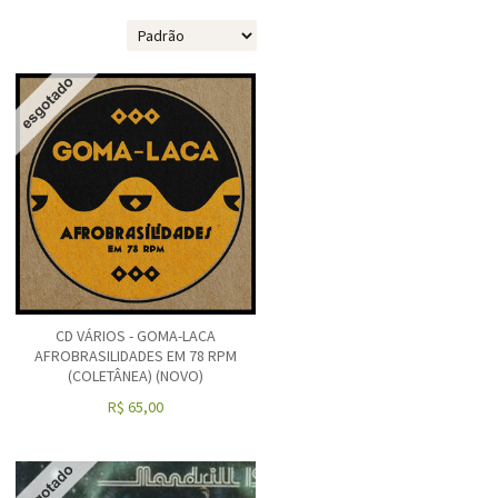
CD VÁRIOS - GOMA-LACA
AFROBRASILIDADES EM 78 RPM
(COLETÂNEA) (NOVO)
R$
65,00