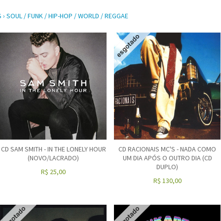
S
›
SOUL / FUNK / HIP-HOP / WORLD / REGGAE
CD SAM SMITH - IN THE LONELY HOUR
CD RACIONAIS MC'S - NADA COMO
(NOVO/LACRADO)
UM DIA APÓS O OUTRO DIA (CD
DUPLO)
R$
25,00
R$
130,00