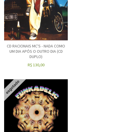
CD RACIONAIS MC'S - NADA COMO
UM DIA APÓS O OUTRO DIA (CD
DUPLO)
R$
130,00