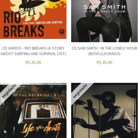
CD VÁRIOS - RIO BREAKS (A STORY
CD SAM SMITH - IN THE LONELY HOUR
ABOUT SURFING AND SURVIVAL OST)
(NOVO/LACRADO)
R$
25,00
R$
25,00