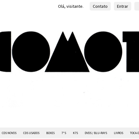
Olá, visitante.
Contato
Entrar
CDS NOVOS
CDS USADOS
BOXES
7"S
K7S
DVDS / BLU-RAYS
LIVROS
TOCA-D