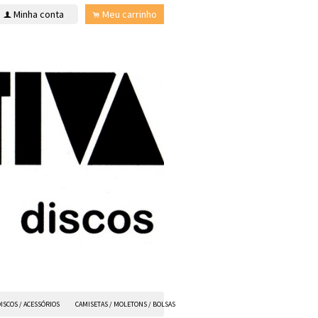
Minha conta
Meu carrinho
f
.
ISCOS / ACESSÓRIOS
CAMISETAS / MOLETONS / BOLSAS
ANVIL FX
TODOS