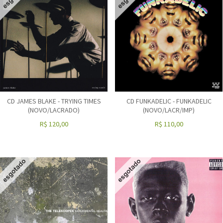
CD JAMES BLAKE - TRYING TIMES
CD FUNKADELIC - FUNKADELIC
(NOVO/LACRADO)
(NOVO/LACR/IMP)
R$
120,00
R$
110,00