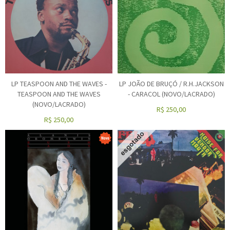
LP TEASPOON AND THE WAVES -
LP JOÃO DE BRUÇÓ / R.H.JACKSON
TEASPOON AND THE WAVES
- CARACOL (NOVO/LACRADO)
(NOVO/LACRADO)
R$
250,00
R$
250,00