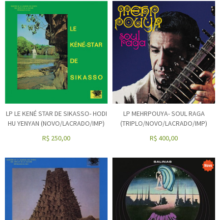
LP LE KENÉ STAR DE SIKASSO- HODI
LP MEHRPOUYA- SOUL RAGA
HU YENYAN (NOVO/LACRADO/IMP)
(TRIPLO/NOVO/LACRADO/IMP)
R$
250,00
R$
400,00