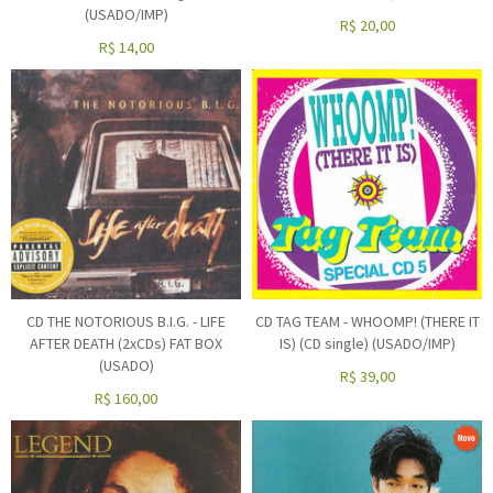
(USADO/IMP)
R$
20,00
R$
14,00
CD THE NOTORIOUS B.I.G. - LIFE
CD TAG TEAM - WHOOMP! (THERE IT
AFTER DEATH (2xCDs) FAT BOX
IS) (CD single) (USADO/IMP)
(USADO)
R$
39,00
R$
160,00