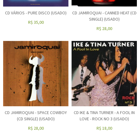
CD VÁRIOS - PURE DISCO (USADO)
CD JAMIROQUAI - CANNED HEAT (CD
SINGLE) (USADO)
R$
35,00
R$
28,00
CD JAMIROQUAI - SPACE COWBOY
CD IKE & TINA TURNER - A FOOL IN
(CD SINGLE) (USADO)
LOVE - ROCK NO 3 (USADO)
R$
28,00
R$
18,00