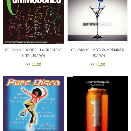
CD COMMODORES - 14 GREATEST
CD VÁRIOS - MOTOWN REMIXED
HITS (USADO)
(USADO)
R$
22,00
R$
42,00