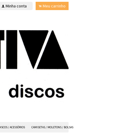
Minha conta
Meu carrinho
f
.
ISCOS / ACESSÓRIOS
CAMISETAS / MOLETONS / BOLSAS
ANVIL FX
TODOS