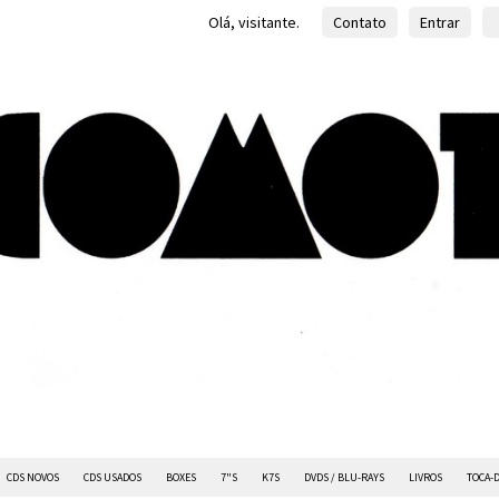
Olá, visitante.
Contato
Entrar
CDS NOVOS
CDS USADOS
BOXES
7"S
K7S
DVDS / BLU-RAYS
LIVROS
TOCA-D