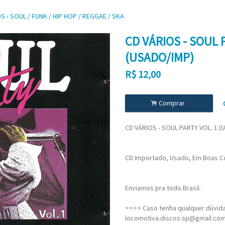
OS
›
SOUL / FUNK / HIP HOP / REGGAE / SKA
CD VÁRIOS - SOUL 
(USADO/IMP)
R$
12,00
.
Comprar
CD VÁRIOS - SOUL PARTY VOL. 1 (
CD Importado, Usado, Em Boas Co
Enviamos pra todo Brasil.
>>>> Caso tenha qualquer dúvida,
locomotiva.discos.sp@gmail.co