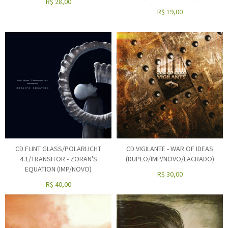
R$
28,00
R$
19,00
CD FLINT GLASS/POLARLICHT
CD VIGILANTE - WAR OF IDEAS
4.1/TRANSITOR - ZORAN'S
(DUPLO/IMP/NOVO/LACRADO)
EQUATION (IMP/NOVO)
R$
30,00
R$
40,00