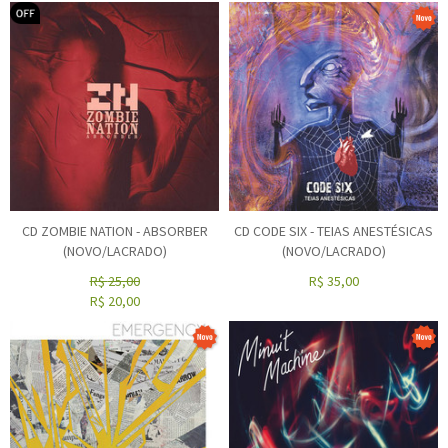
CD ZOMBIE NATION - ABSORBER
CD CODE SIX - TEIAS ANESTÉSICAS
(NOVO/LACRADO)
(NOVO/LACRADO)
R$
25,00
R$
35,00
R$
20,00