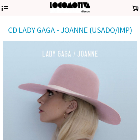
4
.
CD LADY GAGA - JOANNE (USADO/IMP)