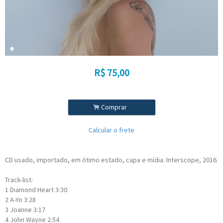
R$
75,00
.
Comprar
Calcular o frete
CD usado, importado, em ótimo estado, capa e mídia. Interscope, 2016.
Track-list:
1
Diamond Heart
3:30
2
A-Yo
3:28
3
Joanne
3:17
4
John Wayne
2:54