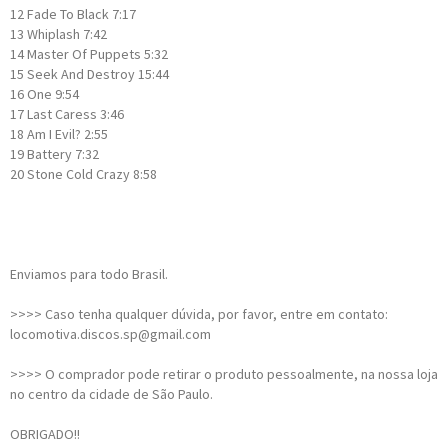
12
Fade To Black
7:17
13
Whiplash
7:42
14
Master Of Puppets
5:32
15
Seek And Destroy
15:44
16
One
9:54
17
Last Caress
3:46
18
Am I Evil?
2:55
19
Battery
7:32
20
Stone Cold Crazy
8:58
Enviamos para todo Brasil.
>>>> Caso tenha qualquer dúvida, por favor, entre em contato:
locomotiva.discos.sp@gmail.com
>>>> O comprador pode retirar o produto pessoalmente, na nossa loja
no centro da cidade de São Paulo.
OBRIGADO!!