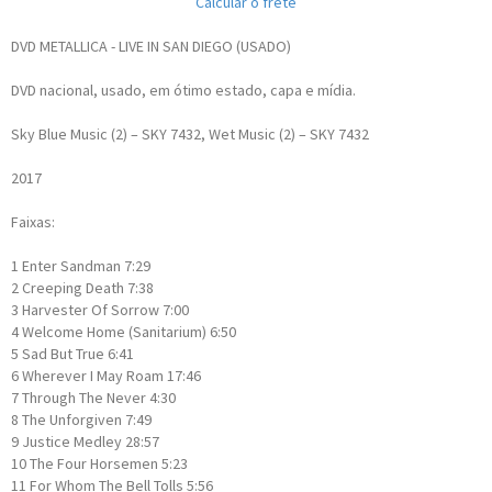
Calcular o frete
DVD METALLICA - LIVE IN SAN DIEGO (USADO)
DVD nacional, usado, em ótimo estado, capa e mídia.
Sky Blue Music (2) – SKY 7432, Wet Music (2) – SKY 7432
2017
Faixas:
1
Enter Sandman
7:29
2
Creeping Death
7:38
3
Harvester Of Sorrow
7:00
4
Welcome Home (Sanitarium)
6:50
5
Sad But True
6:41
6
Wherever I May Roam
17:46
7
Through The Never
4:30
8
The Unforgiven
7:49
9
Justice Medley
28:57
10
The Four Horsemen
5:23
11
For Whom The Bell Tolls
5:56