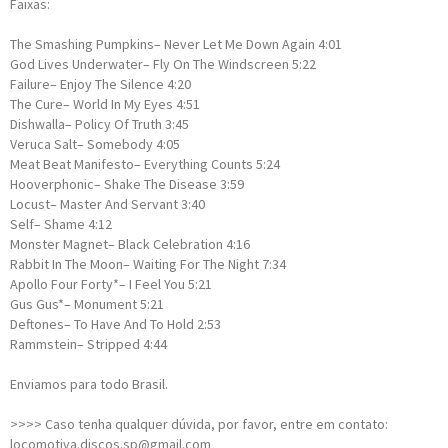
Faixas:
The Smashing Pumpkins–
Never Let Me Down Again
4:01
God Lives Underwater–
Fly On The Windscreen
5:22
Failure–
Enjoy The Silence
4:20
The Cure–
World In My Eyes
4:51
Dishwalla–
Policy Of Truth
3:45
Veruca Salt–
Somebody
4:05
Meat Beat Manifesto–
Everything Counts
5:24
Hooverphonic–
Shake The Disease
3:59
Locust–
Master And Servant
3:40
Self–
Shame
4:12
Monster Magnet–
Black Celebration
4:16
Rabbit In The Moon–
Waiting For The Night
7:34
Apollo Four Forty*–
I Feel You
5:21
Gus Gus*–
Monument
5:21
Deftones–
To Have And To Hold
2:53
Rammstein–
Stripped
4:44
Enviamos para todo Brasil.
>>>> Caso tenha qualquer dúvida, por favor, entre em contato:
locomotiva.discos.sp@gmail.com