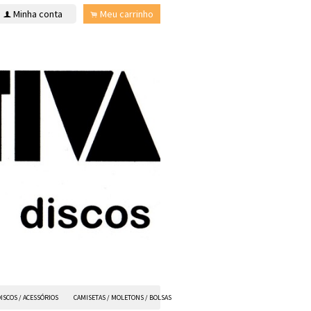
Minha conta
Meu carrinho
f
.
ISCOS / ACESSÓRIOS
CAMISETAS / MOLETONS / BOLSAS
ANVIL FX
TODOS