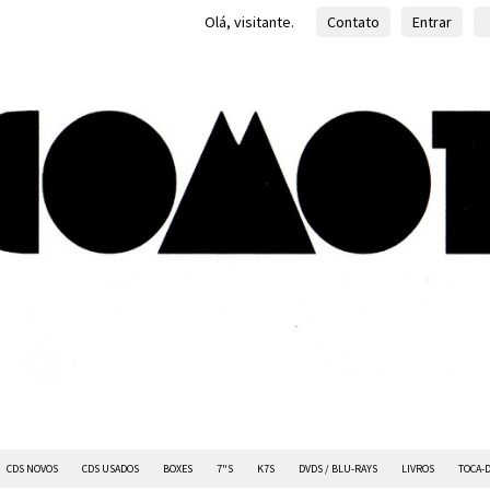
Olá, visitante.
Contato
Entrar
CDS NOVOS
CDS USADOS
BOXES
7"S
K7S
DVDS / BLU-RAYS
LIVROS
TOCA-D