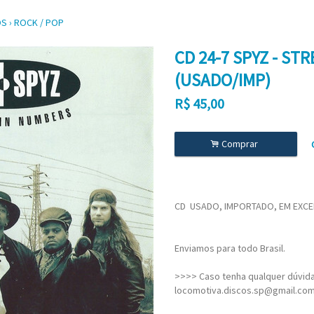
OS
›
ROCK / POP
CD 24-7 SPYZ - S
(USADO/IMP)
R$
45,00
.
Comprar
CD USADO, IMPORTADO, EM EXCE
Enviamos para todo Brasil.
>>>> Caso tenha qualquer dúvida,
locomotiva.discos.sp@gmail.co