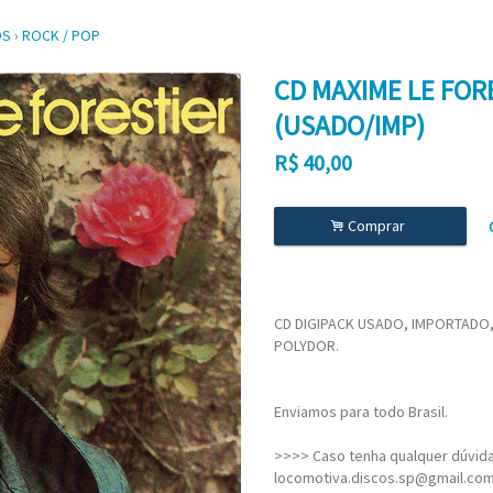
OS
›
ROCK / POP
CD MAXIME LE FOR
(USADO/IMP)
R$
40,00
.
Comprar
CD DIGIPACK USADO, IMPORTADO
POLYDOR.
Enviamos para todo Brasil.
>>>> Caso tenha qualquer dúvida,
locomotiva.discos.sp@gmail.co