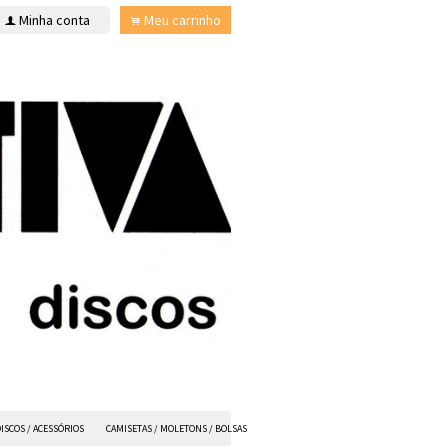
Minha conta
Meu carrinho
f
.
ISCOS / ACESSÓRIOS
CAMISETAS / MOLETONS / BOLSAS
ANVIL FX
TODOS