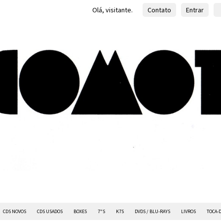
Olá, visitante.
Contato
Entrar
CDS NOVOS
CDS USADOS
BOXES
7"S
K7S
DVDS / BLU-RAYS
LIVROS
TOCA-D