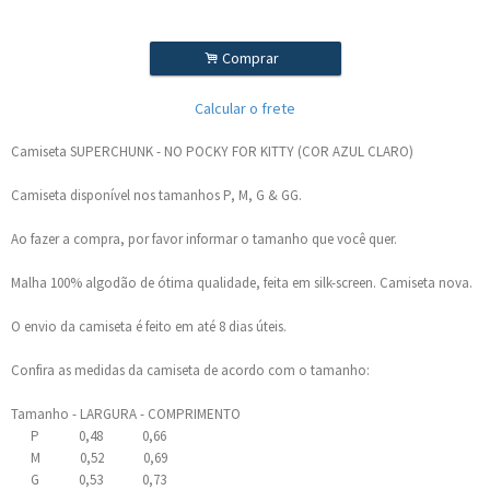
.
Comprar
Calcular o frete
Camiseta SUPERCHUNK - NO POCKY FOR KITTY (COR AZUL CLARO)
Camiseta disponível nos tamanhos P, M, G & GG.
Ao fazer a compra, por favor informar o tamanho que você quer.
Malha 100% algodão de ótima qualidade, feita em silk-screen. Camiseta nova.
O envio da camiseta é feito em até 8 dias úteis.
Confira as medidas da camiseta de acordo com o tamanho:
Tamanho - LARGURA - COMPRIMENTO
P 0,48 0,66
M 0,52 0,69
G 0,53 0,73