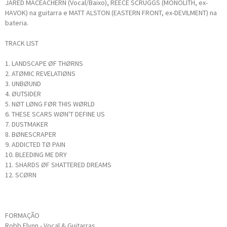
JARED MACEACHERN (Vocal/Baixo), REECE SCRUGGS (MONOLITH, ex-
HAVOK) na guitarra e MATT ALSTON (EASTERN FRONT, ex-DEVILMENT) na
bateria.
TRACK LIST
1. LANDSCAPE ØF THØRNS
2. ATØMIC REVELATIØNS
3. UNBØUND
4. ØUTSIDER
5. NØT LØNG FØR THIS WØRLD
6. THESE SCARS WØN'T DEFINE US
7. DUSTMAKER
8. BØNESCRAPER
9. ADDICTED TØ PAIN
10. BLEEDING ME DRY
11. SHARDS ØF SHATTERED DREAMS
12. SCØRN
FORMAÇÃO
Robb Flynn - Vocal & Guitarras