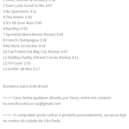
2
Sure Look Good To Me
4:07
3
No Questions
4:21
4
The Amble
3:36
5
It's All Over Now
3:06
6
Bad Boy
3:53
7
Spoonful (Bare Bones Remix)
5:43
8
French Champagne
2:28
9
My Back Scratcher
4:28
10
Can't Hold Out (Big City Remix)
3:07
11
Diddley Daddy (Street Corner Remix)
4:12
12
I'm Cryin'
2:53
13
Gettin' All Wet
3:17
Enviamos para todo Brasil.
>>>> Caso tenha qualquer dúvida, por favor, entre em contato:
locomotiva.discos.sp@gmail.com
>>>> O comprador pode retirar o produto pessoalmente, na nossa loja
no centro da cidade de São Paulo.