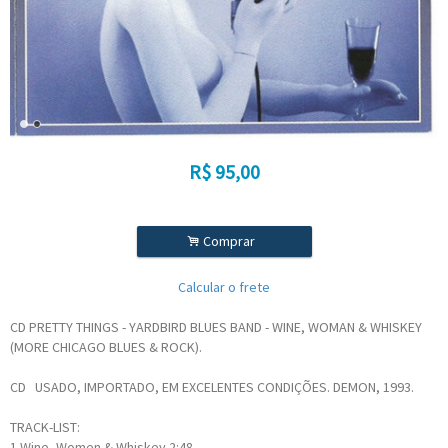
R$
95,00
.
Comprar
Calcular o frete
CD PRETTY THINGS - YARDBIRD BLUES BAND - WINE, WOMAN & WHISKEY
(MORE CHICAGO BLUES & ROCK).
CD USADO, IMPORTADO, EM EXCELENTES CONDIÇÕES. DEMON, 1993.
TRACK-LIST:
1
Wine, Women & Whiskey
2:48