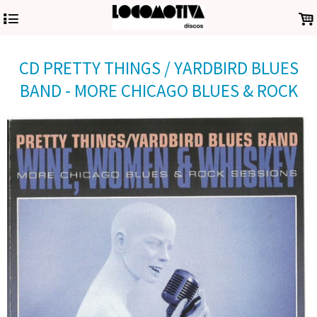
4
.
CD PRETTY THINGS / YARDBIRD BLUES
BAND - MORE CHICAGO BLUES & ROCK