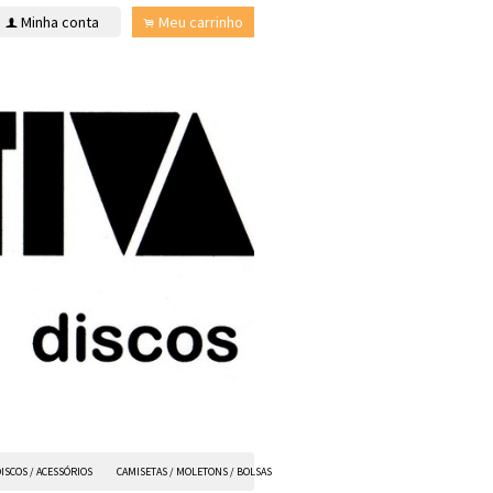
Minha conta
Meu carrinho
f
.
ISCOS / ACESSÓRIOS
CAMISETAS / MOLETONS / BOLSAS
ANVIL FX
TODOS