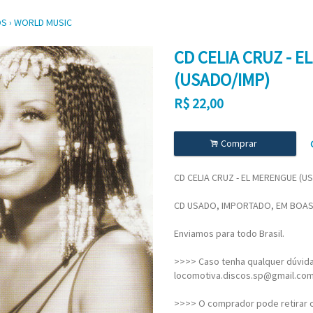
OS
›
WORLD MUSIC
CD CELIA CRUZ - 
(USADO/IMP)
R$
22,00
.
Comprar
CD CELIA CRUZ - EL MERENGUE (U
CD USADO, IMPORTADO, EM BOAS
Enviamos para todo Brasil.
>>>> Caso tenha qualquer dúvida,
locomotiva.discos.sp@gmail.co
>>>> O comprador pode retirar o