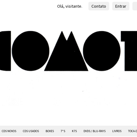
Olá, visitante.
Contato
Entrar
CDS NOVOS
CDS USADOS
BOXES
7"S
K7S
DVDS / BLU-RAYS
LIVROS
TOCA-D