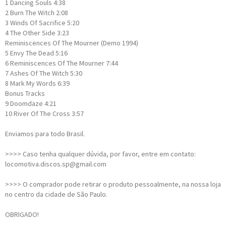
1
Dancing Souls
4:38
2
Burn The Witch
2:08
3
Winds Of Sacrifice
5:20
4
The Other Side
3:23
Reminiscences Of The Mourner (Demo 1994)
5
Envy The Dead
5:16
6
Reminiscences Of The Mourner
7:44
7
Ashes Of The Witch
5:30
8
Mark My Words
6:39
Bonus Tracks
9
Doomdaze
4:21
10
River Of The Cross
3:57
Enviamos para todo Brasil.
>>>> Caso tenha qualquer dúvida, por favor, entre em contato:
locomotiva.discos.sp@gmail.com
>>>> O comprador pode retirar o produto pessoalmente, na nossa loja
no centro da cidade de São Paulo.
OBRIGADO!