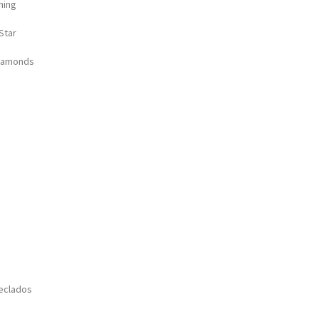
ning
Star
Diamonds
Teclados