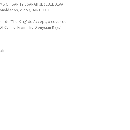
MS OF SANITY), SARAH JEZEBEL DEVA
 convidados, e do QUARTETO DE
ver de 'The King' do Accept, o cover de
Of Cain' e 'From The Dionysian Days'.
rah