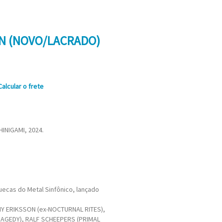
IN (NOVO/LACRADO)
Calcular o frete
INIGAMI, 2024.
uecas do Metal Sinfônico, lançado
MY ERIKSSON (ex-NOCTURNAL RITES),
RAGEDY), RALF SCHEEPERS (PRIMAL