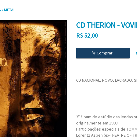
S
›
METAL
CD THERION - VOV
R$
52,00
.
Comprar
CD NACIONAL, NOVO, LACRADO. SH
7º álbum de estúdio das lendas s
originalmente em 1998.
Participações especiais de TOM
Lorentz Aspen (ex-THEATRE OF T