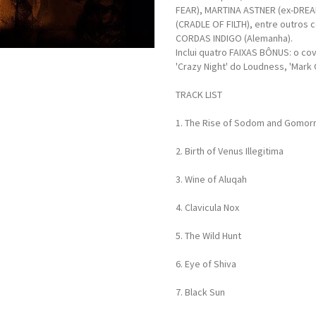
FEAR), MARTINA ASTNER (ex-DREA
(CRADLE OF FILTH), entre outros
CORDAS INDIGO (Alemanha).
Inclui quatro FAIXAS BÔNUS: o co
'Crazy Night' do Loudness, 'Mark 
TRACK LIST
1. The Rise of Sodom and Gomor
2. Birth of Venus Illegitima
3. Wine of Aluqah
4. Clavicula Nox
5. The Wild Hunt
6. Eye of Shiva
7. Black Sun