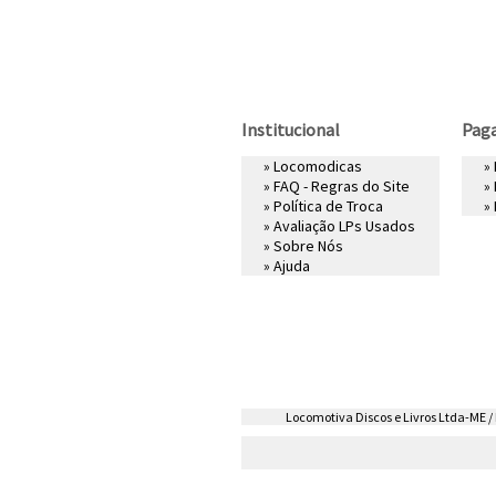
Institucional
Pag
»
Locomodicas
»
»
FAQ - Regras do Site
»
»
Política de Troca
»
»
Avaliação LPs Usados
»
Sobre Nós
»
Ajuda
Locomotiva Discos e Livros Ltda-ME / R