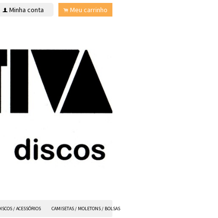
Minha conta
Meu carrinho
f
.
ISCOS / ACESSÓRIOS
CAMISETAS / MOLETONS / BOLSAS
ANVIL FX
TODOS