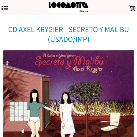
4
.
CD AXEL KRYGIER - SECRETO Y MALIBU
(USADO/IMP)