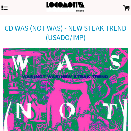
4
.
CD WAS (NOT WAS) - NEW STEAK TREND
(USADO/IMP)