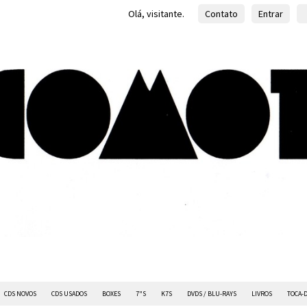
Olá, visitante.
Contato
Entrar
CDS NOVOS
CDS USADOS
BOXES
7"S
K7S
DVDS / BLU-RAYS
LIVROS
TOCA-D