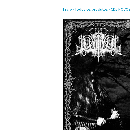
Início
›
Todos os produtos
›
CDs NOVO