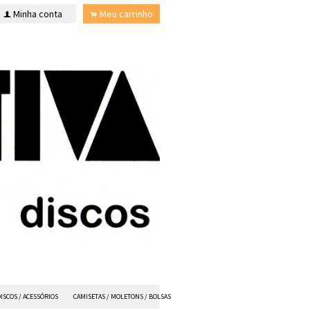
Minha conta
Meu carrinho
f
.
ISCOS / ACESSÓRIOS
CAMISETAS / MOLETONS / BOLSAS
ANVIL FX
TODOS