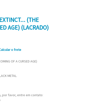
EXTINCT... (THE
ED AGE) (LACRADO)
Calcular o frete
E COMING OF A CURSED AGE)
LACK METAL.
 por favor, entre em contato:
m