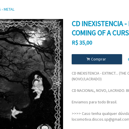
S
›
METAL
CD INEXISTENCIA - 
COMING OF A CURS
R$
35,00
.
Comprar
CD INEXISTENCIA - EXTINCT... (TH
(NOVO/LACRADO)
CD NACIONAL, NOVO, LACRADO. B
Enviamos para todo Brasil.
>>>> Caso tenha qualquer dúvida,
locomotiva.discos.sp@gmail.co