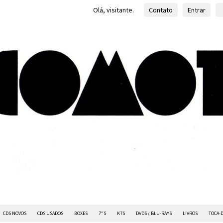
Olá, visitante.
Contato
Entrar
CDS NOVOS
CDS USADOS
BOXES
7"S
K7S
DVDS / BLU-RAYS
LIVROS
TOCA-D