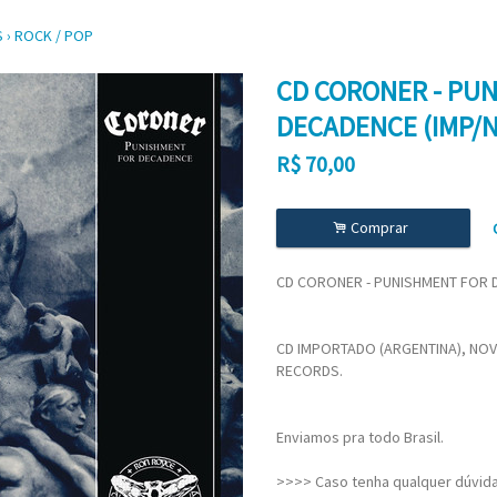
S
›
ROCK / POP
CD CORONER - PU
DECADENCE (IMP/
R$
70,00
.
Comprar
CD CORONER - PUNISHMENT FOR 
CD IMPORTADO (ARGENTINA), NOV
RECORDS.
Enviamos pra todo Brasil.
>>>> Caso tenha qualquer dúvida,