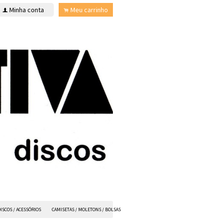
Minha conta
Meu carrinho
f
.
ISCOS / ACESSÓRIOS
CAMISETAS / MOLETONS / BOLSAS
ANVIL FX
TODOS