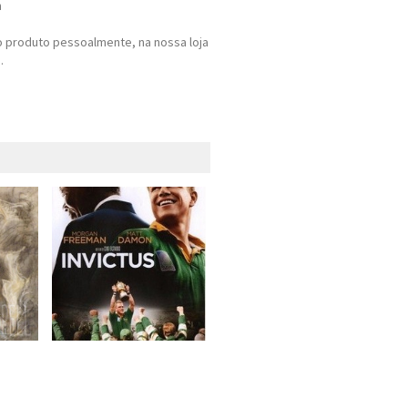
m
 produto pessoalmente, na nossa loja
.