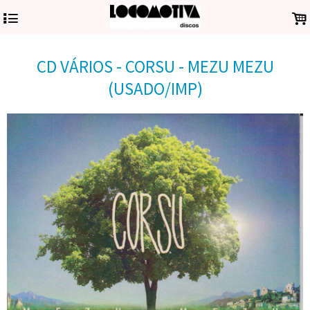
4
.
CD VÁRIOS - CORSU - MEZU MEZU
(USADO/IMP)