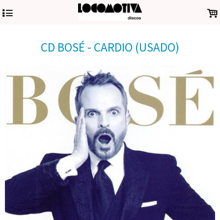
4
.
CD BOSÉ - CARDIO (USADO)