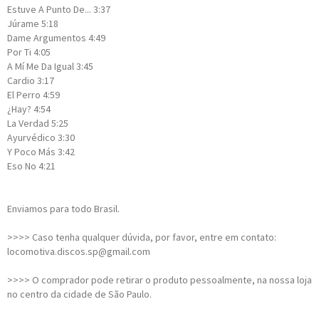
Estuve A Punto De...
3:37
Júrame
5:18
Dame Argumentos
4:49
Por Ti
4:05
A Mí Me Da Igual
3:45
Cardio
3:17
El Perro
4:59
¿Hay?
4:54
La Verdad
5:25
Ayurvédico
3:30
Y Poco Más
3:42
Eso No
4:21
Enviamos para todo Brasil.
>>>> Caso tenha qualquer dúvida, por favor, entre em contato:
locomotiva.discos.sp@gmail.com
>>>> O comprador pode retirar o produto pessoalmente, na nossa loja
no centro da cidade de São Paulo.