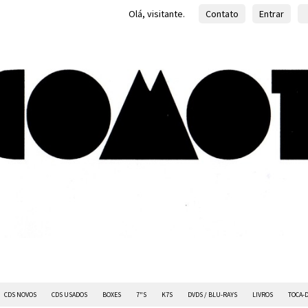
Olá, visitante.
Contato
Entrar
CDS NOVOS
CDS USADOS
BOXES
7"S
K7S
DVDS / BLU-RAYS
LIVROS
TOCA-D