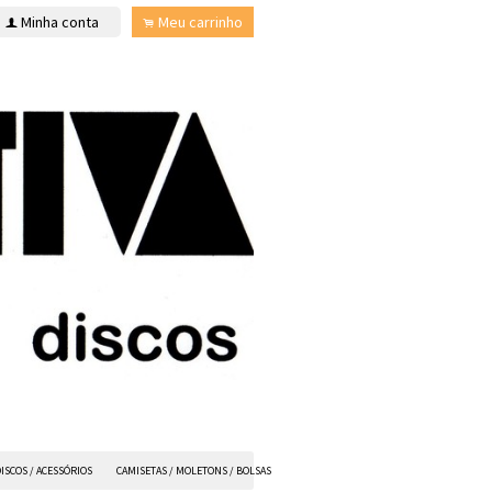
Minha conta
Meu carrinho
f
.
ISCOS / ACESSÓRIOS
CAMISETAS / MOLETONS / BOLSAS
ANVIL FX
TODOS