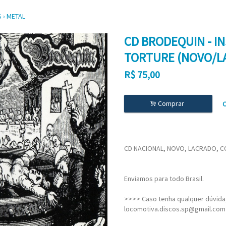
S
›
METAL
CD BRODEQUIN - I
TORTURE (NOVO/L
R$
75,00
.
Comprar
C
CD NACIONAL, NOVO, LACRADO, C
Enviamos para todo Brasil.
>>>> Caso tenha qualquer dúvida,
locomotiva.discos.sp@gmail.com