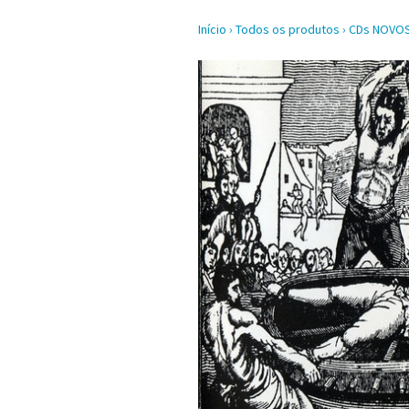
Início
›
Todos os produtos
›
CDs NOVO