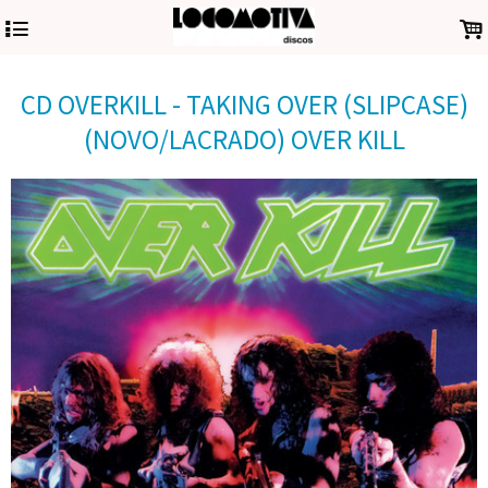
4
.
CD OVERKILL - TAKING OVER (SLIPCASE)
(NOVO/LACRADO) OVER KILL