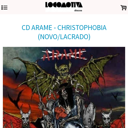
4
.
CD ARAME - CHRISTOPHOBIA
(NOVO/LACRADO)