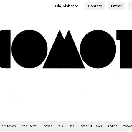
Olá, visitante.
Contato
Entrar
CDS NOVOS
CDS USADOS
BOXES
7"S
K7S
DVDS / BLU-RAYS
LIVROS
TOCA-D