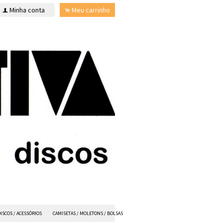
Minha conta
Meu carrinho
f
.
ISCOS / ACESSÓRIOS
CAMISETAS / MOLETONS / BOLSAS
ANVIL FX
TODOS