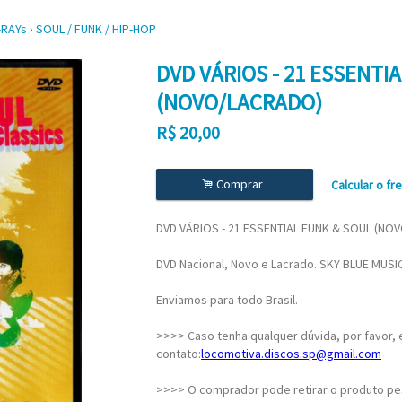
-RAYs
›
SOUL / FUNK / HIP-HOP
DVD VÁRIOS - 21 ESSENTI
(NOVO/LACRADO)
R$
20,00
.
Comprar
Calcular o fr
DVD VÁRIOS - 21 ESSENTIAL FUNK & SOUL (NO
DVD Nacional, Novo e Lacrado. SKY BLUE MUSIC
Enviamos para todo Brasil.
>>>> Caso tenha qualquer dúvida, por favor,
contato:
locomotiva.discos.sp@gmail.com
>>>> O comprador pode retirar o produto pe