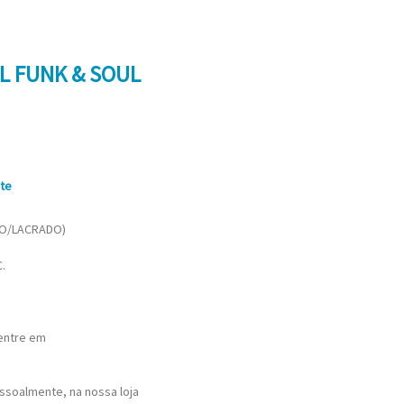
AL FUNK & SOUL
ete
VO/LACRADO)
.
 entre em
ssoalmente, na nossa loja