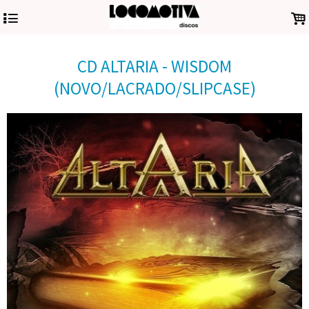
4
.
CD ALTARIA - WISDOM
(NOVO/LACRADO/SLIPCASE)