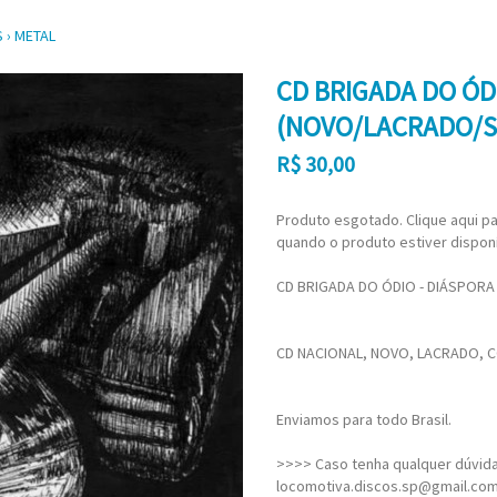
S
›
METAL
CD BRIGADA DO ÓD
(NOVO/LACRADO/S
R$
30,00
Produto esgotado. Clique aqui pa
quando o produto estiver disponí
CD BRIGADA DO ÓDIO - DIÁSPOR
CD NACIONAL, NOVO, LACRADO, C
Enviamos para todo Brasil.
>>>> Caso tenha qualquer dúvida,
locomotiva.discos.sp@gmail.co