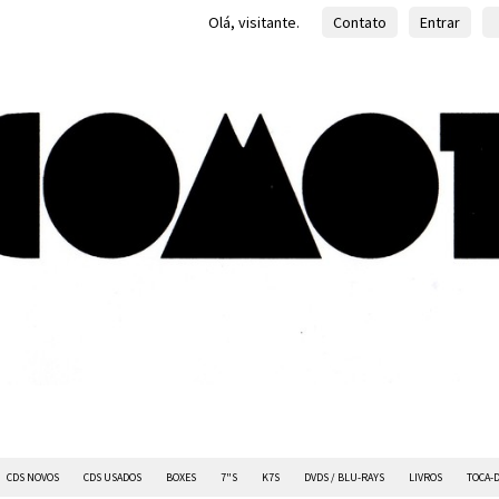
Olá, visitante.
Contato
Entrar
CDS NOVOS
CDS USADOS
BOXES
7"S
K7S
DVDS / BLU-RAYS
LIVROS
TOCA-D