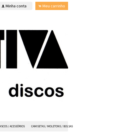
Minha conta
Meu carrinho
f
.
ISCOS / ACESSÓRIOS
CAMISETAS / MOLETONS / BOLSAS
ANVIL FX
TODOS