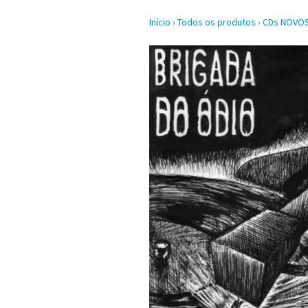
Início
›
Todos os produtos
›
CDs NOVO