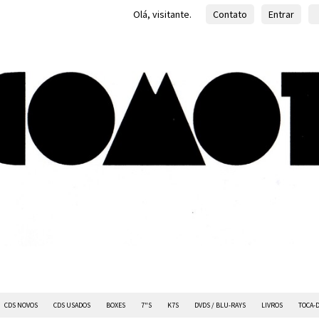
Olá, visitante.
Contato
Entrar
CDS NOVOS
CDS USADOS
BOXES
7"S
K7S
DVDS / BLU-RAYS
LIVROS
TOCA-D