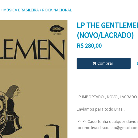
S
›
MÚSICA BRASILEIRA / ROCK NACIONAL
LP THE GENTLEME
(NOVO/LACRADO)
R$
280,00
.
Comprar
LP IMPORTADO , NOVO, LACRADO
Enviamos para todo Brasil.
>>>> Caso tenha qualquer dúvida,
locomotiva.discos.sp@gmail.co