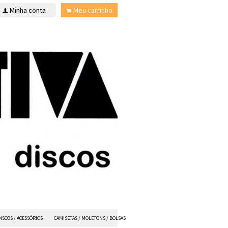
Minha conta
Meu carrinho
f
.
ISCOS / ACESSÓRIOS
CAMISETAS / MOLETONS / BOLSAS
ANVIL FX
TODOS