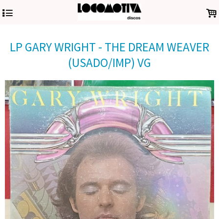
4
.
LP GARY WRIGHT - THE DREAM WEAVER
(USADO/IMP) VG