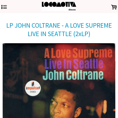
4
.
LP JOHN COLTRANE - A LOVE SUPREME
LIVE IN SEATTLE (2xLP)