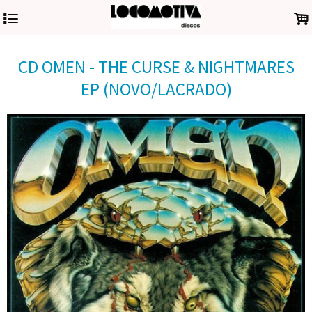
4
.
CD OMEN - THE CURSE & NIGHTMARES
EP (NOVO/LACRADO)