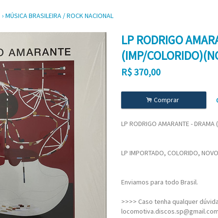
S
›
MÚSICA BRASILEIRA / ROCK NACIONAL
LP RODRIGO AMAR
(IMP/COLORIDO)(
R$
370,00
.
Comprar
LP RODRIGO AMARANTE - DRAMA 
LP IMPORTADO, COLORIDO, NOVO,
Enviamos para todo Brasil.
>>>> Caso tenha qualquer dúvida,
locomotiva.discos.sp@gmail.co