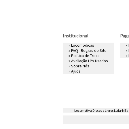
Institucional
Pag
»
Locomodicas
»
»
FAQ - Regras do Site
»
»
Política de Troca
»
»
Avaliação LPs Usados
»
Sobre Nós
»
Ajuda
Locomotiva Discos e Livros Ltda-ME / R