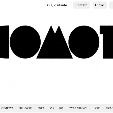
Olá, visitante.
Contato
Entrar
CDS NOVOS
CDS USADOS
BOXES
7"S
K7S
DVDS / BLU-RAYS
LIVROS
TOCA-D