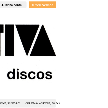
Minha conta
Meu carrinho
f
.
ISCOS / ACESSÓRIOS
CAMISETAS / MOLETONS / BOLSAS
ANVIL FX
TODOS