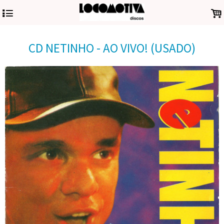
4
.
CD NETINHO - AO VIVO! (USADO)