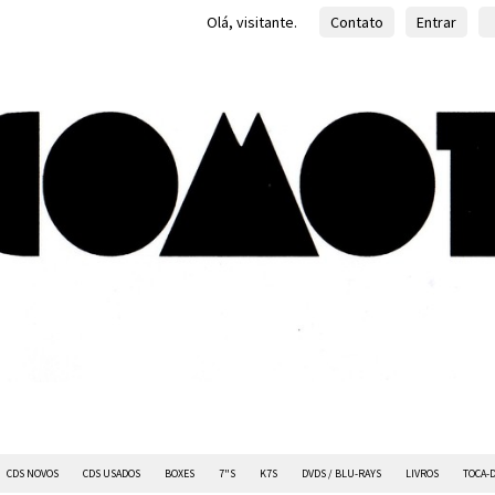
Olá, visitante.
Contato
Entrar
CDS NOVOS
CDS USADOS
BOXES
7"S
K7S
DVDS / BLU-RAYS
LIVROS
TOCA-D