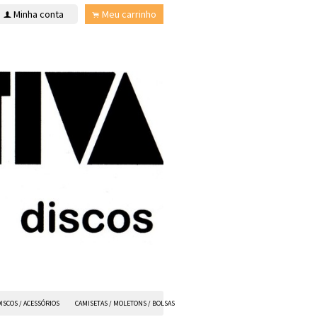
Minha conta
Meu carrinho
f
.
ISCOS / ACESSÓRIOS
CAMISETAS / MOLETONS / BOLSAS
ANVIL FX
TODOS