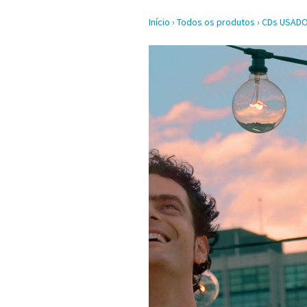
Início
›
Todos os produtos
›
CDs USAD