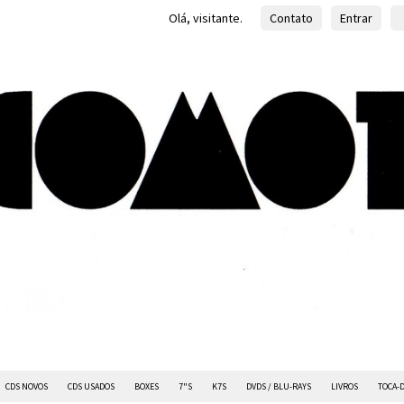
Olá, visitante.
Contato
Entrar
CDS NOVOS
CDS USADOS
BOXES
7"S
K7S
DVDS / BLU-RAYS
LIVROS
TOCA-D