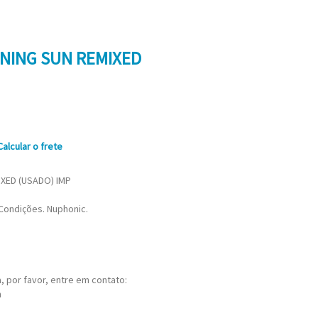
RNING SUN REMIXED
Calcular o frete
IXED (USADO) IMP
Condições. Nuphonic.
 por favor, entre em contato:
m