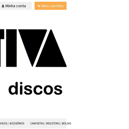
Minha conta
Meu carrinho
f
.
ISCOS / ACESSÓRIOS
CAMISETAS / MOLETONS / BOLSAS
ANVIL FX
TODOS