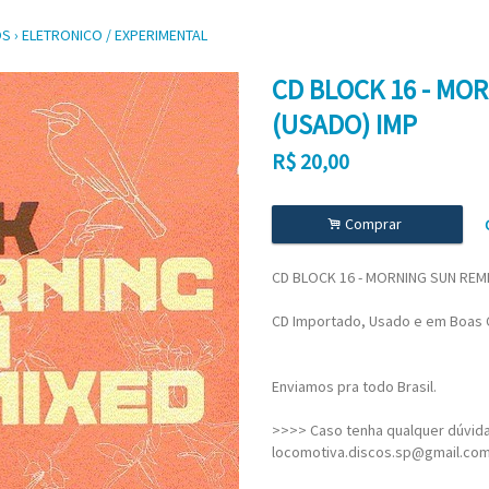
OS
›
ELETRONICO / EXPERIMENTAL
CD BLOCK 16 - MO
(USADO) IMP
R$
20,00
.
Comprar
CD BLOCK 16 - MORNING SUN REM
CD Importado, Usado e em Boas 
Enviamos pra todo Brasil.
>>>> Caso tenha qualquer dúvida,
locomotiva.discos.sp@gmail.co