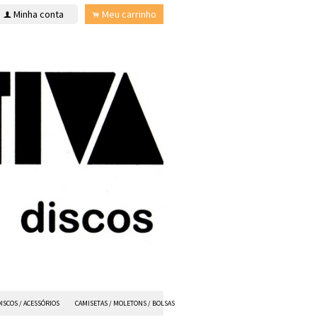
Minha conta
Meu carrinho
f
.
ISCOS / ACESSÓRIOS
CAMISETAS / MOLETONS / BOLSAS
ANVIL FX
TODOS