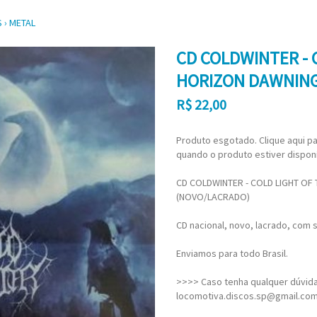
S
›
METAL
CD COLDWINTER - 
HORIZON DAWNING
R$
22,00
Produto esgotado. Clique aqui pa
quando o produto estiver disponí
CD COLDWINTER - COLD LIGHT OF
(NOVO/LACRADO)
CD nacional, novo, lacrado, com s
Enviamos para todo Brasil.
>>>> Caso tenha qualquer dúvida,
locomotiva.discos.sp@gmail.co