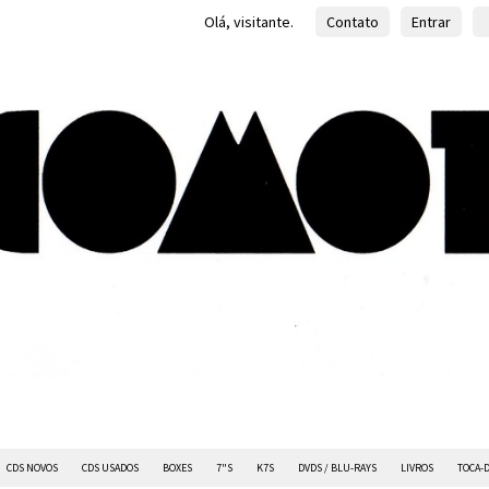
Olá, visitante.
Contato
Entrar
CDS NOVOS
CDS USADOS
BOXES
7"S
K7S
DVDS / BLU-RAYS
LIVROS
TOCA-D