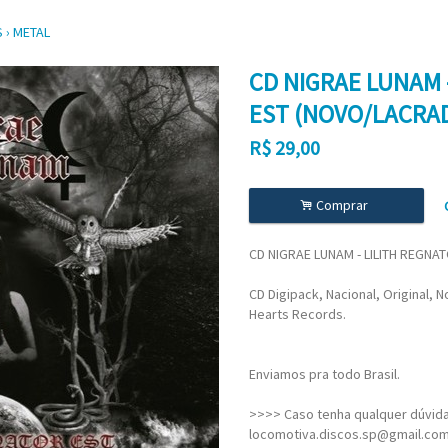
S
›
METAL
CD NIGRAE LUNAM 
EST (NOVO/LACRAD
R$
29,00
.
Comprar
CD NIGRAE LUNAM - LILITH REGN
CD Digipack, Nacional, Original, 
Hearts Records.
Enviamos pra todo Brasil.
>>>> Caso tenha qualquer dúvida,
locomotiva.discos.sp@gmail.co