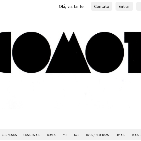
Olá, visitante.
Contato
Entrar
CDS NOVOS
CDS USADOS
BOXES
7"S
K7S
DVDS / BLU-RAYS
LIVROS
TOCA-D