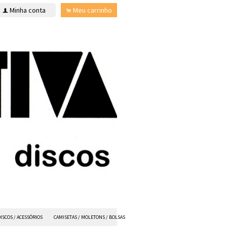
Minha conta
Meu carrinho
f
.
ISCOS / ACESSÓRIOS
CAMISETAS / MOLETONS / BOLSAS
ANVIL FX
TODOS