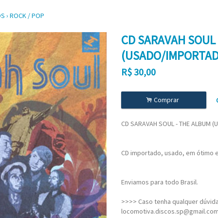
OS
›
ROCK / POP
CD SARAVAH SOUL 
(USADO/IMPORTAD
R$
30,00
.
Comprar
CD SARAVAH SOUL - THE ALBUM 
CD importado, usado, em ótimo
Enviamos para todo Brasil.
>>>> Caso tenha qualquer dúvida,
locomotiva.discos.sp@gmail.co