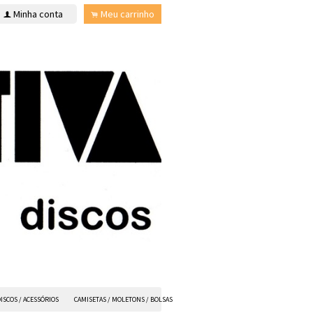
Minha conta
Meu carrinho
f
.
ISCOS / ACESSÓRIOS
CAMISETAS / MOLETONS / BOLSAS
ANVIL FX
TODOS