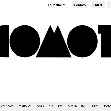
Olá, visitante.
Contato
Entrar
CDS NOVOS
CDS USADOS
BOXES
7"S
K7S
DVDS / BLU-RAYS
LIVROS
TOCA-D