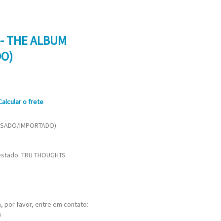
- THE ALBUM
O)
Calcular o frete
(USADO/IMPORTADO)
 estado. TRU THOUGHTS
 por favor, entre em contato:
m