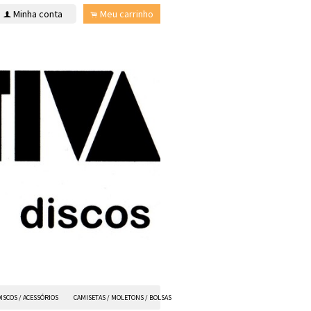
Minha conta
Meu carrinho
f
.
ISCOS / ACESSÓRIOS
CAMISETAS / MOLETONS / BOLSAS
ANVIL FX
TODOS