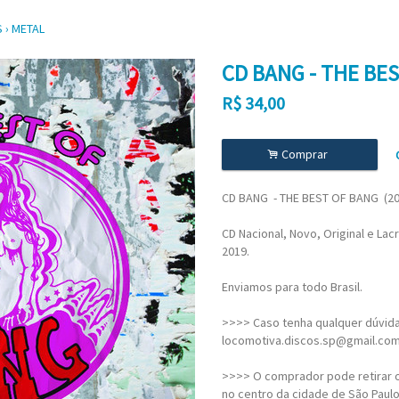
S
›
METAL
CD BANG - THE BES
R$
34,00
.
Comprar
CD BANG - THE BEST OF BANG (2
CD Nacional, Novo, Original e Lac
2019.
Enviamos para todo Brasil.
>>>> Caso tenha qualquer dúvida,
locomotiva.discos.sp@gmail.co
>>>> O comprador pode retirar o
no centro da cidade de São Paulo