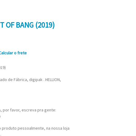
T OF BANG (2019)
Calcular o frete
019)
rado de Fábrica, digipak . HELLION,
 por favor, escreva pra gente:
m
 produto pessoalmente, na nossa loja
.