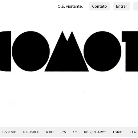
Olá, visitante.
Contato
Entrar
CDS NOVOS
CDS USADOS
BOXES
7"S
K7S
DVDS / BLU-RAYS
LIVROS
TOCA-D