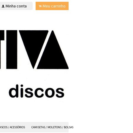
Minha conta
Meu carrinho
f
.
ISCOS / ACESSÓRIOS
CAMISETAS / MOLETONS / BOLSAS
ANVIL FX
TODOS