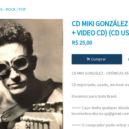
OS
›
ROCK / POP
CD MIKI GONZÁLEZ 
+ VIDEO CD) (CD U
R$
25,00
.
Comprar
CD MIKI GONZÁLEZ - CRÓNICAS 85-
CD importado, usado, em bom es
Enviamos para todo Brasil.
>>>> Caso tenha qualquer dúvida,
locomotiva.discos.sp@gmail.co
>>>> O comprador pode retirar o