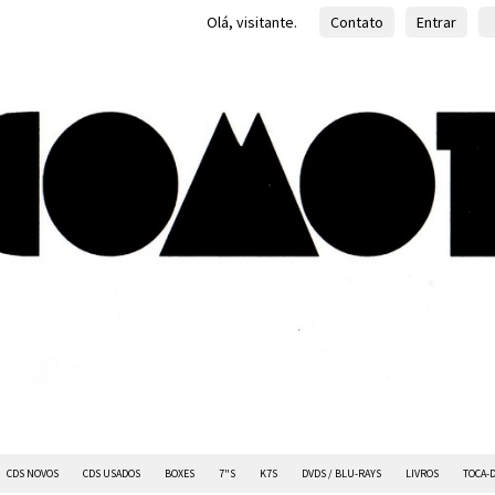
Olá, visitante.
Contato
Entrar
CDS NOVOS
CDS USADOS
BOXES
7"S
K7S
DVDS / BLU-RAYS
LIVROS
TOCA-D