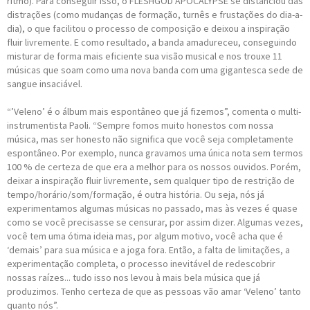
ritmo). Para conseguir isso, o FLESHGOD APOCALYPSE se distanciou das
distrações (como mudanças de formação, turnês e frustações do dia-a-
dia), o que facilitou o processo de composição e deixou a inspiração
fluir livremente. E como resultado, a banda amadureceu, conseguindo
misturar de forma mais eficiente sua visão musical e nos trouxe 11
músicas que soam como uma nova banda com uma gigantesca sede de
sangue insaciável.
“’Veleno’ é o álbum mais espontâneo que já fizemos”, comenta o multi-
instrumentista Paoli. “Sempre fomos muito honestos com nossa
música, mas ser honesto não significa que você seja completamente
espontâneo. Por exemplo, nunca gravamos uma única nota sem termos
100 % de certeza de que era a melhor para os nossos ouvidos. Porém,
deixar a inspiração fluir livremente, sem qualquer tipo de restrição de
tempo/horário/som/formação, é outra história. Ou seja, nós já
experimentamos algumas músicas no passado, mas às vezes é quase
como se você precisasse se censurar, por assim dizer. Algumas vezes,
você tem uma ótima ideia mas, por algum motivo, você acha que é
‘demais’ para sua música e a joga fora. Então, a falta de limitações, a
experimentação completa, o processo inevitável de redescobrir
nossas raízes... tudo isso nos levou à mais bela música que já
produzimos. Tenho certeza de que as pessoas vão amar ‘Veleno’ tanto
quanto nós”.