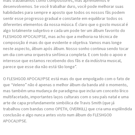
mais trabalhamos como compositores, mas aprendemos e
desenvolvemos. Se você trabalhar duro, você pode melhorar suas
habilidades para sempre e aposto que todos os nossos fãs podem
sentir esse progresso gradual e constante em equilibrar todos os
diferentes elementos da nossa música. É claro que o gosto musical é
algo totalmente subjetivo e cada um pode ter um álbum favorito do
FLESHGOD APOCALYPSE, mas acho que a melhoria na técnica de
composição é mais do que evidente e objetiva. Vamos mais longe
neste aspecto, álbum após álbum. Nosso sonho continua sendo tocar
um dia com uma orquestra sinfónica completa. E com todo o apoio e
interesse que estamos recebendo dos fãs e da indústria musical,
parece que esse dia não está tão longe”.
O FLESHGOD APOCALYPSE está mais do que empolgado com o fato de
que “Veleno” não é apenas o melhor álbum da banda até o momento,
mas também uma mudança de paradigma que inclui um conceito lírico
multifacetado, importantes laços culturais com o seu país natal e uma
arte de capa profundamente simbólica de Travis Smith (que já
trabalhou com bandas como OPETH, OVERKILL) que cria uma esplêndida
conclusão e algo nunca antes visto num álbum do FLESHGOD
APOCALYPSE.