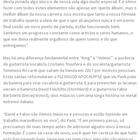
desta jornada algo único e de nossa vida algo muito especial. E é ótimo
fazer com todos estes elementos não apenas um ‘quinto álbum’, mas o
melhor álbum da nossa carreira. Isso mostra que tanto a nossa fórmula
de trabalho quanto a ideia de que o que alcançamos nunca é um ponto
final senão um novo ponto de partida, estão funcionando bem.
Sentimos um progresso constante como artistas e seres humanos, o
que me deixa realmente orgulhoso de quem somos e do que
entregamos”.
Mas há uma diferença fundamental entre “King” e “Veleno”: a ausência
do guitarrista/vocalista Cristiano Trionfera e do vocalista/guitarrista
Tommaso Riccardi que saíram da banda em 2017 por motivos pessoais.
Estas saídas reformularam o FLESHGOD APOCALYPSE que viu Paoli pular
da bateria para virar vocalista e guitarrista. E para preencher as lacunas
vieram o baterista David Folchitto (Stormlord) e o guitarrista Fabio
Bartoletti (Deceptionist), dois músicos com uma longa história no metal
extremo italiano.
“David e Fabio são ótimos músicos e pessoas e estão fazendo um
trabalho maravilhoso ao vivo”, diz Paoli. “É um primeiro passo, só
precisamos de mais tempo antes de adicionar alguém novo à nossa
formação. É como se casar de novo, você quer ter certeza de que tudo
está funcionando bem. Deixe-me ser bem claro: eles não são músicos