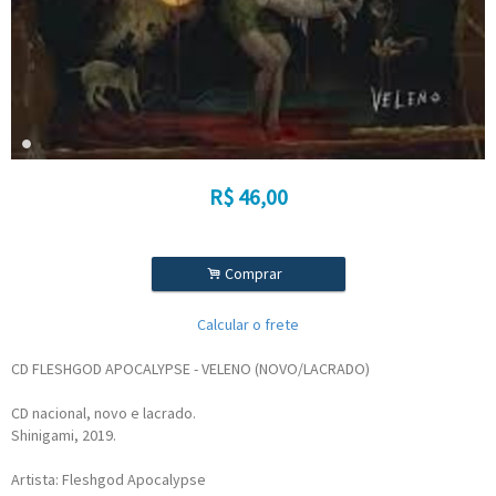
R$
46,00
.
Comprar
Calcular o frete
CD FLESHGOD APOCALYPSE - VELENO (NOVO/LACRADO)
CD nacional, novo e lacrado.
Shinigami, 2019.
Artista: Fleshgod Apocalypse