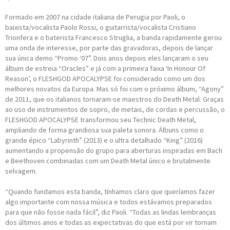
Formado em 2007 na cidade italiana de Perugia por Paoli, o
baixista/vocalista Paolo Rossi, o guitarrista/vocalista Cristiano
Trionfera e o baterista Francesco Struglia, a banda rapidamente gerou
uma onda de interesse, por parte das gravadoras, depois de lançar
sua única demo “Promo ‘07”. Dois anos depois eles lançaram o seu
álbum de estreia “Oracles” e já com a primeira faixa ‘In Honour Of
Reason’, o FLESHGOD APOCALYPSE foi considerado como um dos
melhores novatos da Europa. Mas só foi com o próximo álbum, “Agony”
de 2011, que os italianos tornaram-se maestros do Death Metal. Graças
ao uso de instrumentos de sopro, de metais, de cordas e percussão, o
FLESHGOD APOCALYPSE transformou seu Technic Death Metal,
ampliando de forma grandiosa sua paleta sonora. Álbuns como o
grande épico “Labyrinth” (2013) e o ultra detalhado “King” (2016)
aumentando a propensão do grupo para aberturas inspiradas em Bach
e Beethoven combinadas com um Death Metal único e brutalmente
selvagem.
“Quando fundamos esta banda, tínhamos claro que queríamos fazer
algo importante com nossa música e todos estávamos preparados
para que não fosse nada fácil”, diz Paoli. “Todas as lindas lembranças
dos últimos anos e todas as expectativas do que está por vir tornam