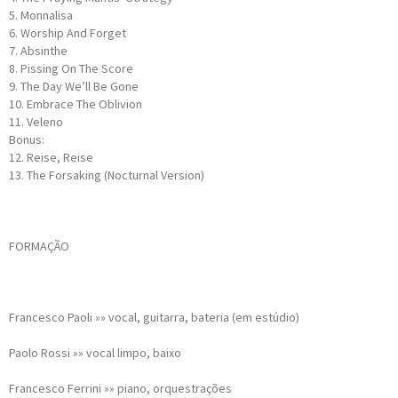
5. Monnalisa
6. Worship And Forget
7. Absinthe
8. Pissing On The Score
9. The Day We’ll Be Gone
10. Embrace The Oblivion
11. Veleno
Bonus:
12. Reise, Reise
13. The Forsaking (Nocturnal Version)
FORMAÇÃO
Francesco Paoli »» vocal, guitarra, bateria (em estúdio)
Paolo Rossi »» vocal limpo, baixo
Francesco Ferrini »» piano, orquestrações