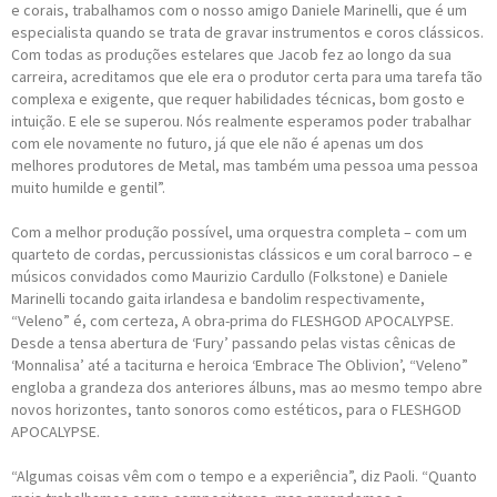
e corais, trabalhamos com o nosso amigo Daniele Marinelli, que é um
especialista quando se trata de gravar instrumentos e coros clássicos.
Com todas as produções estelares que Jacob fez ao longo da sua
carreira, acreditamos que ele era o produtor certa para uma tarefa tão
complexa e exigente, que requer habilidades técnicas, bom gosto e
intuição. E ele se superou. Nós realmente esperamos poder trabalhar
com ele novamente no futuro, já que ele não é apenas um dos
melhores produtores de Metal, mas também uma pessoa uma pessoa
muito humilde e gentil”.
Com a melhor produção possível, uma orquestra completa – com um
quarteto de cordas, percussionistas clássicos e um coral barroco – e
músicos convidados como Maurizio Cardullo (Folkstone) e Daniele
Marinelli tocando gaita irlandesa e bandolim respectivamente,
“Veleno” é, com certeza, A obra-prima do FLESHGOD APOCALYPSE.
Desde a tensa abertura de ‘Fury’ passando pelas vistas cênicas de
‘Monnalisa’ até a taciturna e heroica ‘Embrace The Oblivion’, “Veleno”
engloba a grandeza dos anteriores álbuns, mas ao mesmo tempo abre
novos horizontes, tanto sonoros como estéticos, para o FLESHGOD
APOCALYPSE.
“Algumas coisas vêm com o tempo e a experiência”, diz Paoli. “Quanto