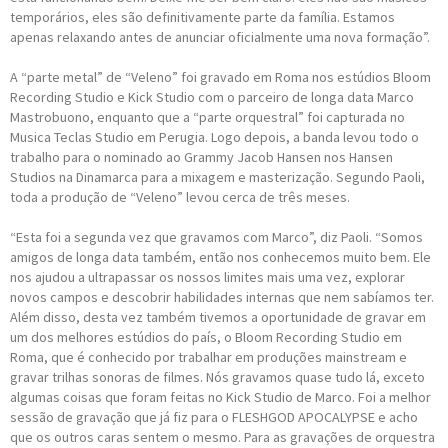
temporários, eles são definitivamente parte da família. Estamos
apenas relaxando antes de anunciar oficialmente uma nova formação”.
A “parte metal” de “Veleno” foi gravado em Roma nos estúdios Bloom
Recording Studio e Kick Studio com o parceiro de longa data Marco
Mastrobuono, enquanto que a “parte orquestral” foi capturada no
Musica Teclas Studio em Perugia. Logo depois, a banda levou todo o
trabalho para o nominado ao Grammy Jacob Hansen nos Hansen
Studios na Dinamarca para a mixagem e masterização. Segundo Paoli,
toda a produção de “Veleno” levou cerca de três meses.
“Esta foi a segunda vez que gravamos com Marco”, diz Paoli. “Somos
amigos de longa data também, então nos conhecemos muito bem. Ele
nos ajudou a ultrapassar os nossos limites mais uma vez, explorar
novos campos e descobrir habilidades internas que nem sabíamos ter.
Além disso, desta vez também tivemos a oportunidade de gravar em
um dos melhores estúdios do país, o Bloom Recording Studio em
Roma, que é conhecido por trabalhar em produções mainstream e
gravar trilhas sonoras de filmes. Nós gravamos quase tudo lá, exceto
algumas coisas que foram feitas no Kick Studio de Marco. Foi a melhor
sessão de gravação que já fiz para o FLESHGOD APOCALYPSE e acho
que os outros caras sentem o mesmo. Para as gravações de orquestra