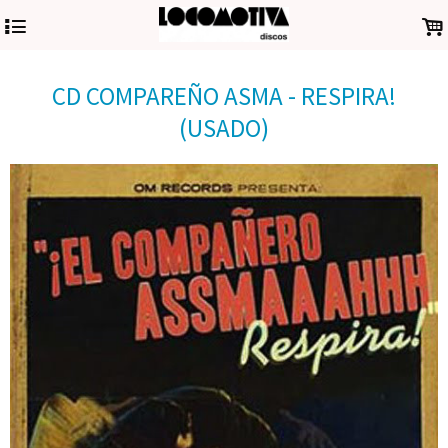
4
.
CD COMPAREÑO ASMA - RESPIRA!
(USADO)