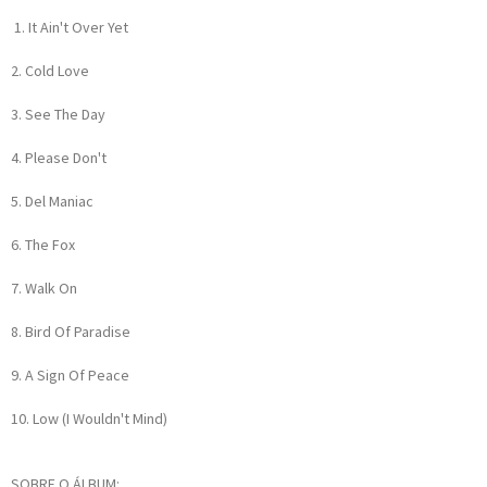
1. It Ain't Over Yet
2. Cold Love
3. See The Day
4. Please Don't
5. Del Maniac
6. The Fox
7. Walk On
8. Bird Of Paradise
9. A Sign Of Peace
10. Low (I Wouldn't Mind)
SOBRE O ÁLBUM: