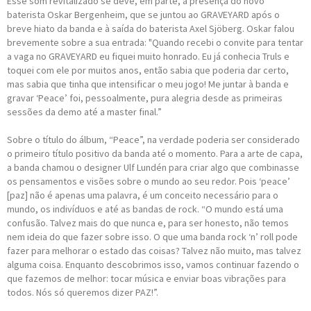
Esse som revitalizado se deve, em parte, à presença do novo
baterista Oskar Bergenheim, que se juntou ao GRAVEYARD após o
breve hiato da banda e à saída do baterista Axel Sjöberg. Oskar falou
brevemente sobre a sua entrada: "Quando recebi o convite para tentar
a vaga no GRAVEYARD eu fiquei muito honrado. Eu já conhecia Truls e
toquei com ele por muitos anos, então sabia que poderia dar certo,
mas sabia que tinha que intensificar o meu jogo! Me juntar à banda e
gravar ‘Peace’ foi, pessoalmente, pura alegria desde as primeiras
sessões da demo até a master final.”
Sobre o título do álbum, “Peace”, na verdade poderia ser considerado
o primeiro título positivo da banda até o momento. Para a arte de capa,
a banda chamou o designer Ulf Lundén para criar algo que combinasse
os pensamentos e visões sobre o mundo ao seu redor. Pois ‘peace’
[paz] não é apenas uma palavra, é um conceito necessário para o
mundo, os indivíduos e até as bandas de rock. “O mundo está uma
confusão. Talvez mais do que nunca e, para ser honesto, não temos
nem ideia do que fazer sobre isso. O que uma banda rock ‘n’ roll pode
fazer para melhorar o estado das coisas? Talvez não muito, mas talvez
alguma coisa. Enquanto descobrimos isso, vamos continuar fazendo o
que fazemos de melhor: tocar música e enviar boas vibrações para
todos. Nós só queremos dizer PAZ!”.