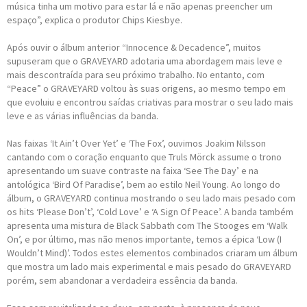
música tinha um motivo para estar lá e não apenas preencher um
espaço”, explica o produtor Chips Kiesbye.
Após ouvir o álbum anterior “Innocence & Decadence”, muitos
supuseram que o GRAVEYARD adotaria uma abordagem mais leve e
mais descontraída para seu próximo trabalho. No entanto, com
“Peace” o GRAVEYARD voltou às suas origens, ao mesmo tempo em
que evoluiu e encontrou saídas criativas para mostrar o seu lado mais
leve e as várias influências da banda.
Nas faixas ‘It Ain’t Over Yet’ e ‘The Fox’, ouvimos Joakim Nilsson
cantando com o coração enquanto que Truls Mörck assume o trono
apresentando um suave contraste na faixa ‘See The Day’ e na
antológica ‘Bird Of Paradise’, bem ao estilo Neil Young. Ao longo do
álbum, o GRAVEYARD continua mostrando o seu lado mais pesado com
os hits ‘Please Don’t’, ‘Cold Love’ e ‘A Sign Of Peace’. A banda também
apresenta uma mistura de Black Sabbath com The Stooges em ‘Walk
On’, e por último, mas não menos importante, temos a épica ‘Low (I
Wouldn’t Mind)’. Todos estes elementos combinados criaram um álbum
que mostra um lado mais experimental e mais pesado do GRAVEYARD
porém, sem abandonar a verdadeira essência da banda.