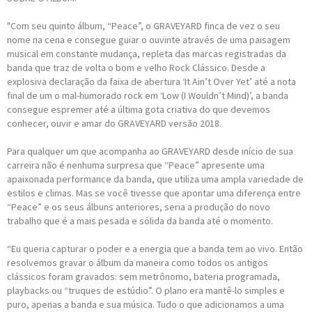
"Com seu quinto álbum, “Peace”, o GRAVEYARD finca de vez o seu
nome na cena e consegue guiar o ouvinte através de uma paisagem
musical em constante mudança, repleta das marcas registradas da
banda que traz de volta o bom e velho Rock Clássico. Desde a
explosiva declaração da faixa de abertura ‘It Ain’t Over Yet’ até a nota
final de um o mal-humorado rock em ‘Low (I Wouldn’t Mind)’, a banda
consegue espremer até a última gota criativa do que devemos
conhecer, ouvir e amar do GRAVEYARD versão 2018.
Para qualquer um que acompanha ao GRAVEYARD desde início de sua
carreira não é nenhuma surpresa que “Peace” apresente uma
apaixonada performance da banda, que utiliza uma ampla variedade de
estilos e climas. Mas se você tivesse que apontar uma diferença entre
“Peace” e os seus álbuns anteriores, seria a produção do novo
trabalho que é a mais pesada e sólida da banda até o momento.
“Eu queria capturar o poder e a energia que a banda tem ao vivo. Então
resolvemos gravar o álbum da maneira como todos os antigos
clássicos foram gravados: sem metrônomo, bateria programada,
playbacks ou “truques de estúdio”. O plano era mantê-lo simples e
puro, apenas a banda e sua música. Tudo o que adicionamos a uma