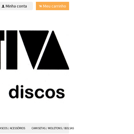
Minha conta
Meu carrinho
f
.
ISCOS / ACESSÓRIOS
CAMISETAS / MOLETONS / BOLSAS
ANVIL FX
TODOS