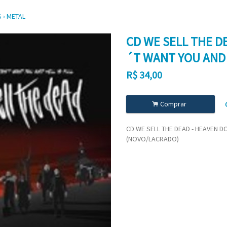
S
›
METAL
CD WE SELL THE D
´T WANT YOU AND 
R$
34,00
.
Comprar
CD WE SELL THE DEAD - HEAVEN D
(NOVO/LACRADO)