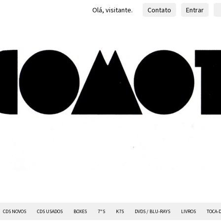
Olá, visitante.
Contato
Entrar
CDS NOVOS
CDS USADOS
BOXES
7"S
K7S
DVDS / BLU-RAYS
LIVROS
TOCA-D