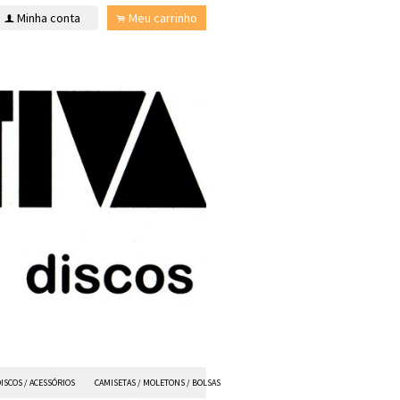
Minha conta
Meu carrinho
f
.
ISCOS / ACESSÓRIOS
CAMISETAS / MOLETONS / BOLSAS
ANVIL FX
TODOS