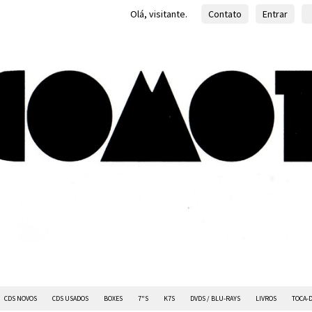
Olá, visitante.
Contato
Entrar
CDS NOVOS
CDS USADOS
BOXES
7"S
K7S
DVDS / BLU-RAYS
LIVROS
TOCA-D