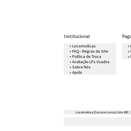
Institucional
Pag
»
Locomodicas
»
»
FAQ - Regras do Site
»
»
Política de Troca
»
»
Avaliação LPs Usados
»
Sobre Nós
»
Ajuda
Locomotiva Discos e Livros Ltda-ME / R