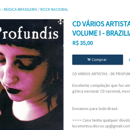
S
›
MÚSICA BRASILEIRA / ROCK NACIONAL
CD VÁRIOS ARTIST
VOLUME I - BRAZI
R$
35,00
.
Comprar
CD VÁRIOS ARTISTAS - DE PROFUN
Excelente compilação que faz um
gótica nacional. CD nacional, novo
Enviamos para todo Brasil.
>>>> Caso tenha qualquer dúvida,
locomotiva.discos.sp@gmail.co