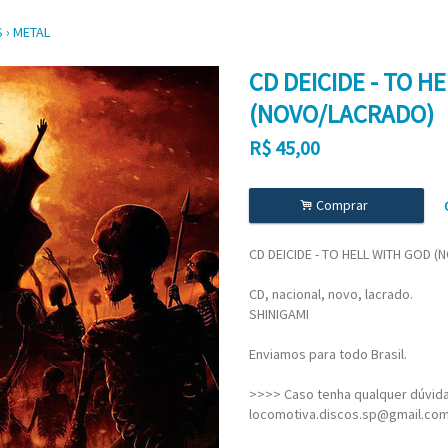
S
›
METAL
CD DEICIDE - TO H
(NOVO/LACRADO)
R$
45,00
.
Comprar
CD DEICIDE - TO HELL WITH GOD 
CD, nacional, novo, lacrado.
SHINIGAMI
Enviamos para todo Brasil.
>>>> Caso tenha qualquer dúvida,
locomotiva.discos.sp@gmail.co