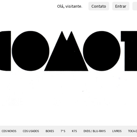
Olá, visitante.
Contato
Entrar
CDS NOVOS
CDS USADOS
BOXES
7"S
K7S
DVDS / BLU-RAYS
LIVROS
TOCA-D