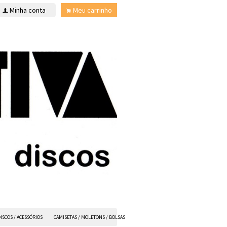
Minha conta
Meu carrinho
f
.
ISCOS / ACESSÓRIOS
CAMISETAS / MOLETONS / BOLSAS
ANVIL FX
TODOS