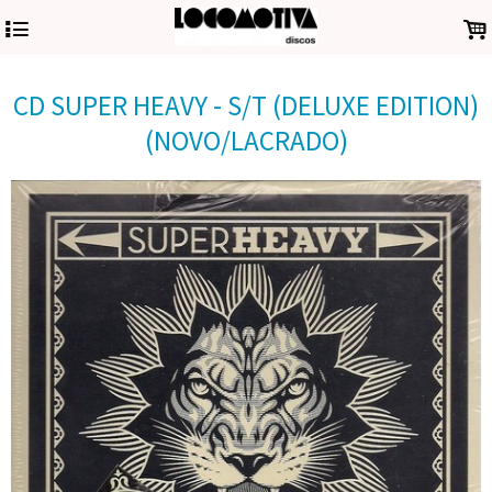
4
.
CD SUPER HEAVY - S/T (DELUXE EDITION)
(NOVO/LACRADO)