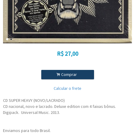
R$
27,00
.
Comprar
Calcular o frete
CD SUPER HEAVY (NOVO/LACRADO)
CD nacional, novo e lacrado. Deluxe edition com 4 faixas bônus.
Digipack. Universal Music. 2013.
Enviamos para todo Brasil.