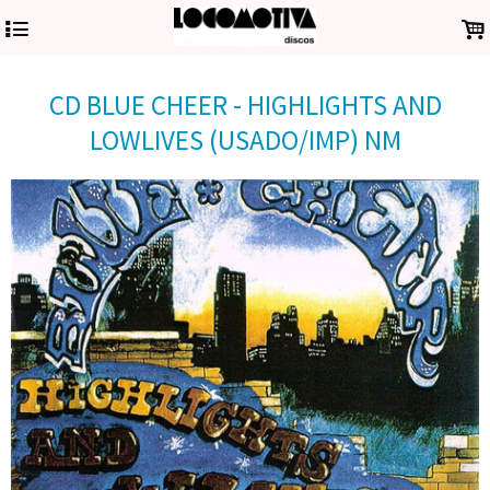
4
.
CD BLUE CHEER - HIGHLIGHTS AND
LOWLIVES (USADO/IMP) NM