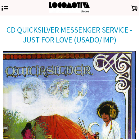
4
.
CD QUICKSILVER MESSENGER SERVICE -
JUST FOR LOVE (USADO/IMP)